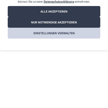
können Sie unserer
Datenschutzerklärung
entnehmen.
Informationen
Impressum
ALLE AKZEPTIEREN
Datenschutz
NUR NOTWENDIGE AKZEPTIEREN
AGB
EINSTELLUNGEN VERWALTEN
Cookies
Barrierefreiheitserklärung
Wir legen großen Wert auf den Schutz Ihrer persönlichen
Daten und garantieren die sichere Übertragung durch eine SSL-
Verschlüsselung.