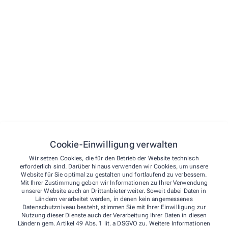
STARTSEITE
VORBESTELLEN
LEISTUNGEN
KONTAKT
NOTDIENST
Kontakt
Cookie-Einwilligung verwalten
Über uns
Barbara-Apotheke
Wir setzen Cookies, die für den Betrieb der Website technisch
Leistungen
erforderlich sind. Darüber hinaus verwenden wir Cookies, um unsere
Website für Sie optimal zu gestalten und fortlaufend zu verbessern.
Kontakt
Sachsenstr. 168
,
45665
Recklinghausen
Mit Ihrer Zustimmung geben wir Informationen zu Ihrer Verwendung
unserer Website auch an Drittanbieter weiter. Soweit dabei Daten in
02361/8 25 13
Ländern verarbeitet werden, in denen kein angemessenes
02361/8 30 39
Datenschutzniveau besteht, stimmen Sie mit Ihrer Einwilligung zur
Nutzung dieser Dienste auch der Verarbeitung Ihrer Daten in diesen
barbara-apotheke.re@t-online.de
Ländern gem. Artikel 49 Abs. 1 lit. a DSGVO zu. Weitere Informationen